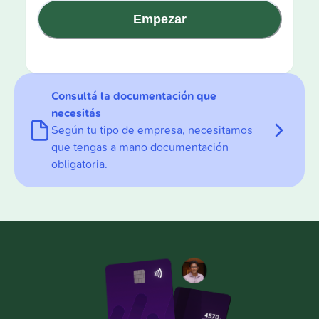
Empezar
Consultá la documentación que
necesitás
Según tu tipo de empresa, necesitamos
que tengas a mano documentación
obligatoria.